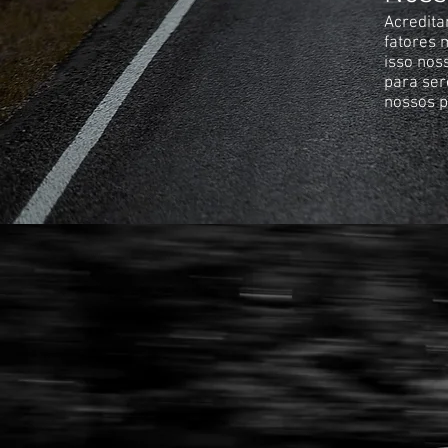
Acredita
fatores 
isso nos
para se
nossos p