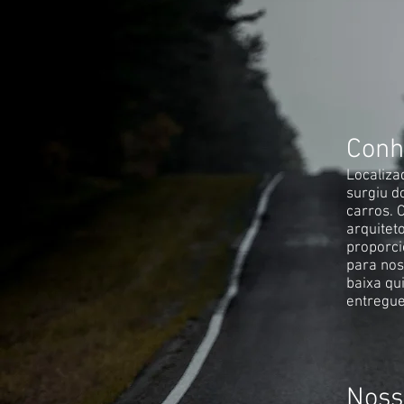
Conh
Localiza
surgiu 
carros. 
arquitet
proporci
para nos
baixa qu
entregue
Nossa