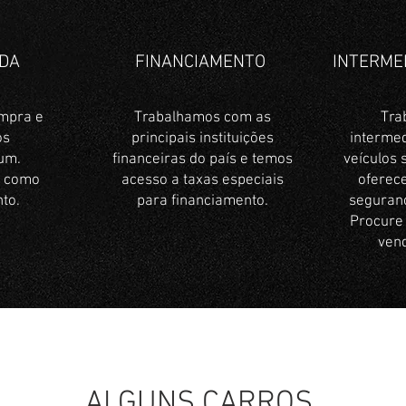
DA
FINANCIAMENTO
INTERME
mpra e
Trabalhamos com as
Tra
os
principais instituições
interme
um.
financeiras do país e temos
veículos
o como
acesso a taxas especiais
oferec
to.
para financiamento.
seguranç
Procure
vend
ALGUNS CARROS